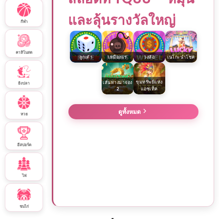
TQ88 vip
มาพบกับความสนุก และความน่าตื่นเต้นของเว็บไซต์เดิม
พัน
TQ88 vip
เป็นเว็บไซต์ที่ได้รับความนิยมสูงสุดในประเทศไทย รูป
แบบการเดิมพันในเว็บไซต์เดิมพัน
TQ88 vip
มีเกมที่หลากหลาย ครบ
ทุกรูปแบบ ครบวงจร ทั้งพนันบอลออนไลน์ ออนไลน์ สล็อตออนไลน์
ยิงปลา กำถั่ว มีโหมดเกมที่หลากหลายให้คุณเดิมพัน เข้าสู่ระบบ
VIP
และเดิมพันได้ตลอด
24
ชม
.
รองรับทุกระบบปฏิบัติการ ทั้งระบบ
IOS
และ
Android
รองรับอัตโนมัติด้วย เพื่อความสะดวกของสมาชิกทุก
ท่านพร้อมทีมงานมืออาชีพ ดูแลยูฟาฟิวชั่นอย่างต่อเนื่องพร้อมให้คำ
ปรึกษาตลอด
24
ชม
.
สารบัญ