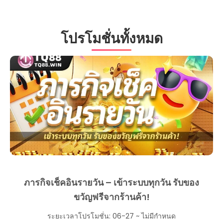
PGSLOT เล่นสล็อตกับ PG และรับแต้มฟรีจริง
Read More »