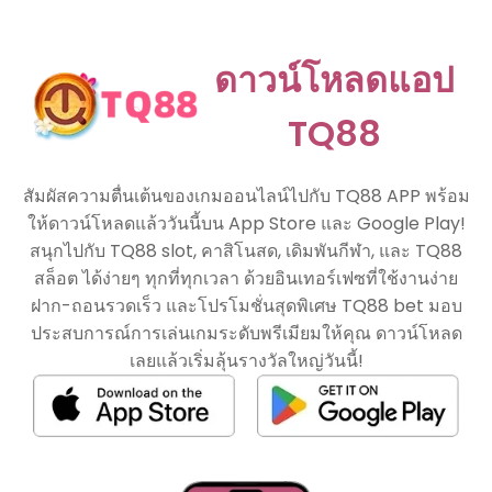
TQ88 เว็บไซต์เกมการพนันมีบริการทุกเกม
Read More »
เว็บไซต์
TQ88
ที่ดำเนินการโดยตรง บริการที่เอาใจใส่ตลอด 24
ชั่วโมง เล่นเกมพนัน
TQ88
สร้างรายได้เสริมให้กับตัวเอง การเล่น