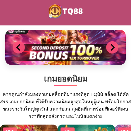
Skip
to
content
ริการท่านเต็มรูปแบบ
Home
Blogs
เว็บพนัน TQ88 vip เดิมพัน 24 ชม
เว็บพนัน TQ88 vip เดิมพัน 24