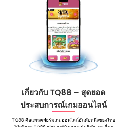
เกมการพนัน
คาสิโนออนไลน์
เป็นเรื่องง่าย เล่นผ่านเว็บไซต์คาสิ
โนออนไลน์ของเรา
TQ88
รองรับทุกระบบ iOS และ Android
ระบบฝาก-ถอน ออโต้ 24 ช.ม.