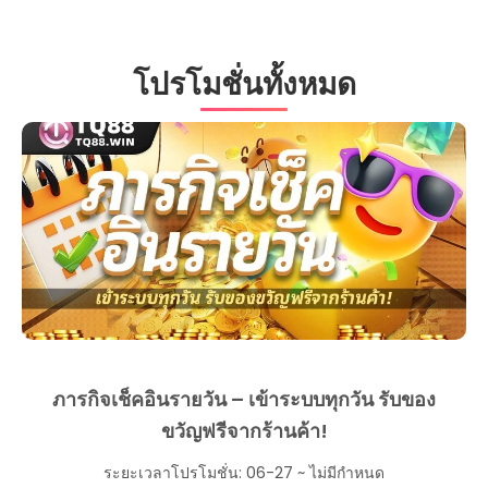
ใหม่หรือผู้เล่นมืออาชีพ
TQ88 WIN เว็บสล็อตเว็บตรง คืออะไร?
tq88 win คือเว็บไซต์สล็อตออนไลน์เว็บตรง ไม่ผ่าน
เอเย่นต์ ให้บริการเกมจากค่ายชั้นนำระดับโลกแบบส่งตรง
ถึงผู้เล่น ทำให้สมาชิกได้รับประสบการณ์เล่นเกมที่เสถียร
ปลอดภัย และมีโอกาสทำกำไรได้จริง
ข้อได้เปรียบของเว็บตรงคือ ผู้เล่นสามารถเข้าถึงเกมได้
โดยตรงจากผู้ให้บริการ ไม่ต้องผ่านคนกลาง ส่งผลให้
ระบบรวดเร็ว ฝากถอนง่าย และลดปัญหาการโดนโกงหรือ
เครดิตหาย นอกจากนี้ tq88 win ยังมีระบบรักษาความ
ปลอดภัยมาตรฐานสูง รองรับการทำธุรกรรมอัตโนมัติ
ตลอด 24 ชั่วโมง