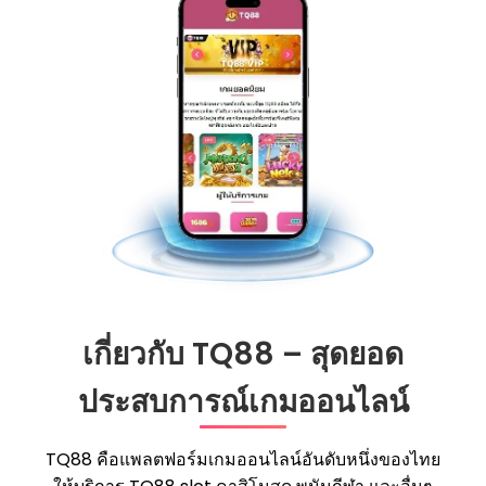
3. รองรับมือถือทุกระบบ
ไม่ว่าจะใช้งานผ่าน iPhone, Android หรือแท็บเล็ต ก็
สามารถเข้าเล่น tq88 win ได้ทันทีผ่านเว็บเบราว์เซอร์ โดย
ไม่ต้องดาวน์โหลดแอปเพิ่มเติม
4. ทดลองเล่นฟรีได้
สมาชิกใหม่สามารถทดลองเล่นเกมสล็อตฟรี เพื่อศึกษา
ระบบและทดลองเกมก่อนเริ่มเดิมพันจริง ช่วยให้ผู้เล่นมือ
ใหม่เข้าใจเกมได้ง่ายขึ้น
5. เหมาะกับทั้งมือใหม่และมืออาชีพ
ไม่ว่าคุณจะเพิ่งเริ่มเล่นสล็อตออนไลน์ หรือเป็นสายเดิมพัน
มือโปร tq88 win ก็มีเกมและโปรโมชั่นที่ตอบโจทย์ทุก
สไตล์การเล่น