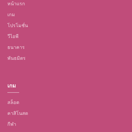
โบนัสฝากครั้งที่สอง 100% โปรโมชั่นสุด
คุ้มจาก tq88 win เพิ่มทุนเล่นได้มากกว่า
เดิม
สำหรับใครที่กำลังมองหาโปรโมชั่นเพิ่มทุนแบบคุ้มค่า โปร
โมชั่น โบนัสฝากครั้งที่สอง 100% จาก tq88 win คือข้อ
เสนอสุดพิเศษที่ช่วยเพิ่มเครดิตในการเล่นได้มากขึ้น
พร้อมโอกาสลุ้นกำไรแบบเต็มระบบ เหมาะสำหรับทั้ง
สมาชิกใหม่และผู้เล่นประจำที่ต้องการเพิ่มความคุ้มค่าใน
การเดิมพัน
โปรโมชั่นโบนัสฝากครั้งที่สอง 100% คือ
อะไร?
โปรโมชั่นนี้เป็นโบนัสพิเศษจาก tq88 win ที่มอบเครดิต