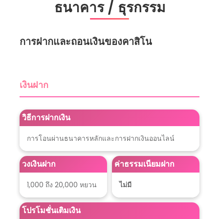
PGSLOT เล่นสล็อตกับ PG และรับแต้มฟรีจริง
Read More