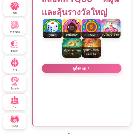
TQ88 ทำเงินจริงกับสล็อตออนไลน์ สล็อตแตกง่าย
และบ่อย
Read More