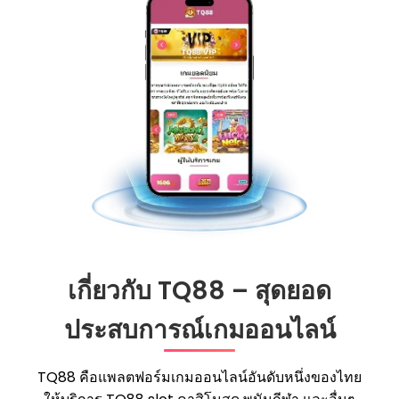
lavaสล็อต ฝาก 99 รับ 300 ล่าสุด ถอนได้ไม่จำกัด
Read More
1
2
3
ถัดไป »