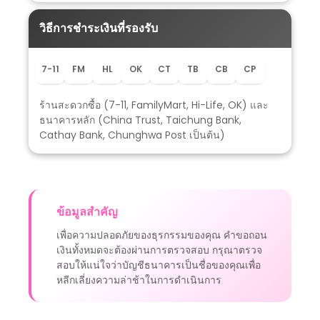
TQ88 เว็บไซต์เกมการพนันมีบริการทุกเกม
Read More
TQ88 ต้องการรับ “เครดิตฟรี” คุณต้องทำอะไร?